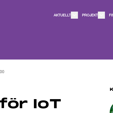
AKTUELLT
PROJEKT
F
:00
 för IoT