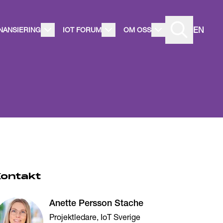
EN
INANSIERING
IOT FORUM
OM OSS
Kontakt
Anette Persson Stache
Projektledare, IoT Sverige