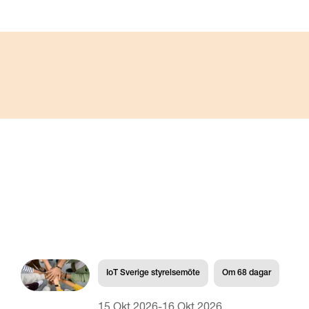
IoT Sverige styrelsemöte
Om
68
dagar
15 Okt 2026
-
16 Okt 2026