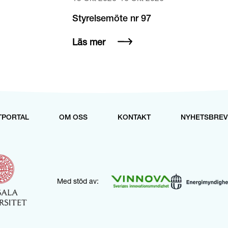
Styrelsemöte nr 97
Läs mer
TPORTAL
OM OSS
KONTAKT
NYHETSBREV
Med stöd av: