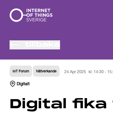
Gå till innehåll
tillbaka
IoT Forum
Nätverkande
24 Apr 2025
kl:
14:30
-
15
Digitalt
Digital fika