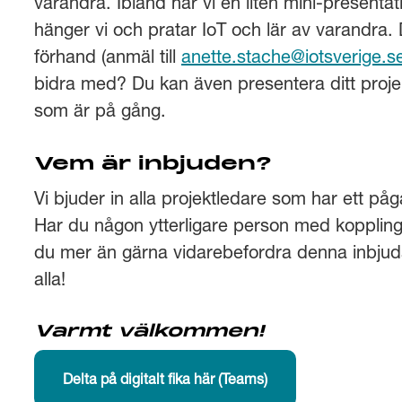
varandra. Ibland har vi en liten mini-presentat
hänger vi och pratar IoT och lär av varandra. 
förhand (anmäl till
anette.stache@iotsverige.s
bidra med? Du kan även presentera ditt projek
som är på gång.
Vem är inbjuden?
Vi bjuder in alla projektledare som har ett p
Har du någon ytterligare person med koppling t
du mer än gärna vidarebefordra denna inbjudan
alla!
Varmt välkommen!
Delta på digitalt fika här (Teams)