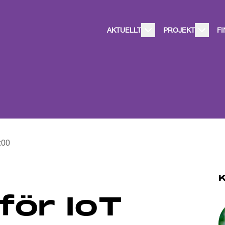
AKTUELLT
PROJEKT
F
:00
 för IoT