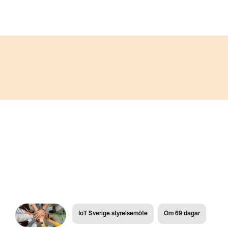
IoT Sverige styrelsemöte
Om
69
dagar