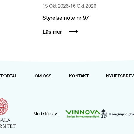
15 Okt 2026
-
16 Okt 2026
Styrelsemöte nr 97
Läs mer
TPORTAL
OM OSS
KONTAKT
NYHETSBREV
Med stöd av: