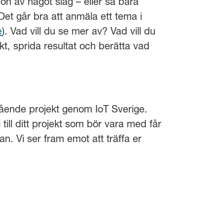
ion av något slag – eller så bara
Det går bra att anmäla ett tema i
e
). Vad vill du se mer av? Vad vill du
t, sprida resultat och berätta vad
ågående projekt genom IoT Sverige.
ill ditt projekt som bör vara med får
. Vi ser fram emot att träffa er