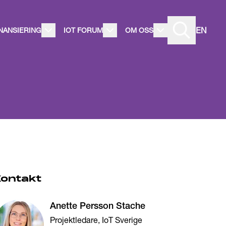
EN
INANSIERING
IOT FORUM
OM OSS
Kontakt
Anette Persson Stache
Projektledare, IoT Sverige