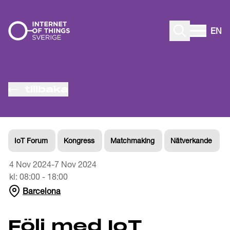
Gå till innehåll
EN
tillbaka
IoT Forum
Kongress
Matchmaking
Nätverkande
4 Nov 2024
-
7 Nov 2024
kl:
08:00
-
18:00
Barcelona
Följ med IoT