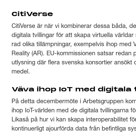
CitiVerse
CitiVerse är när vi kombinerar dessa båda, det
digitala tvillingar för att skapa virtuella värl
rad olika tillämpningar, exempelvis ihop med 
Reality (AR). EU-kommissionen satsar redan på
utlysning där flera svenska konsortier ansökt 
medel.
Väva ihop IoT med digitala t
På detta decembermöte i Arbetsgruppen komme
ihop IoT-världen med de digitala tvillingarna 
Likaså på hur vi kan skapa interoperabilitet fö
kontinuerligt ajourförda data från befintliga 