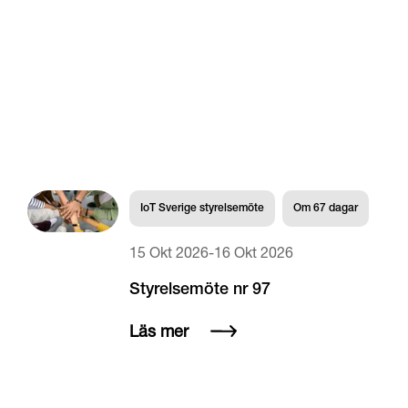
IoT Sverige styrelsemöte
Om
67
dagar
15 Okt 2026
-
16 Okt 2026
Styrelsemöte nr 97
Läs mer