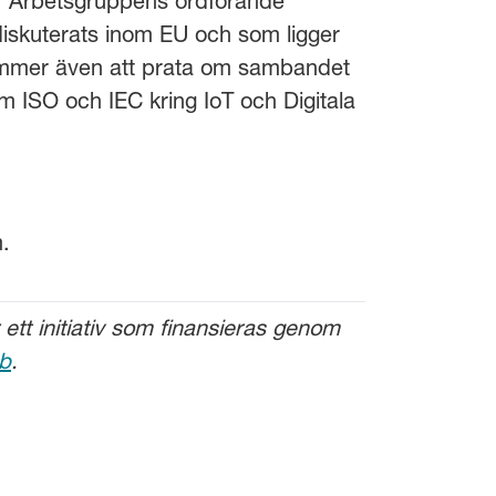
ta. Arbetsgruppens ordförande
iskuterats inom EU och som ligger
 kommer även att prata om sambandet
m ISO och IEC kring IoT och Digitala
m.
tt initiativ som finansieras genom
ab
.