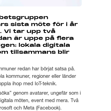
rbetsgruppen
s sista möte för i år
 Vi tar upp två
n är uppe på flera
n: lokala digitala
om tillsammans blir
kommuner redan har börjat satsa på.
la kommuner, regioner eller länder
oppla ihop med IoT-teknik.
esöka” genom avatarer, ungefär som i
digitala möten, event med mera. Två
crosoft och Meta (Facebook).