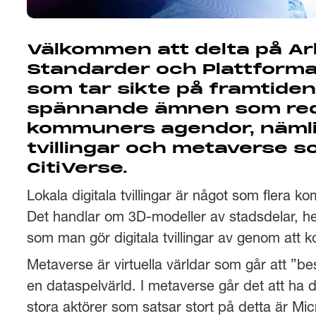
Välkommen att delta på A
Standarder och Plattformar
som tar sikte på framtiden.
spännande ämnen som reda
kommuners agendor, nämlige
tvillingar och metaverse s
CitiVerse.
Lokala digitala tvillingar är något som flera 
Det handlar om 3D-modeller av stadsdelar, he
som man gör digitala tvillingar av genom att k
Metaverse är virtuella världar som går att ”b
en dataspelvärld. I metaverse går det att ha 
stora aktörer som satsar stort på detta är Mi