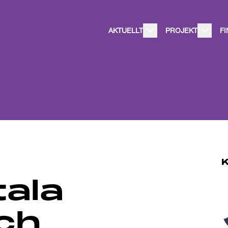
AKTUELLT
PROJEKT
F
tala
och