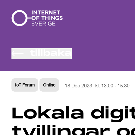
Gå till innehåll
tillbaka
IoT Forum
Online
18 Dec 2023
kl:
13:00
-
15:30
Lokala digi
tvillingar 