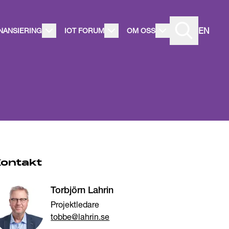
EN
INANSIERING
IOT FORUM
OM OSS
Kontakt
Torbjörn Lahrin
Projektledare
tobbe@lahrin.se