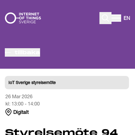
Gå till innehåll
EN
tillbaka
IoT Sverige styrelsemöte
26 Mar 2026
kl:
13:00
-
14:00
Digitalt
Styrelsemöte 94