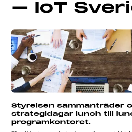
– IoT Sver
Styrelsen sammanträder 
strategidagar lunch till l
programkontoret.