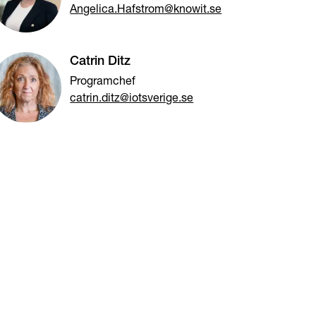
Angelica.Hafstrom@knowit.se
Catrin Ditz
Programchef
catrin.ditz@iotsverige.se