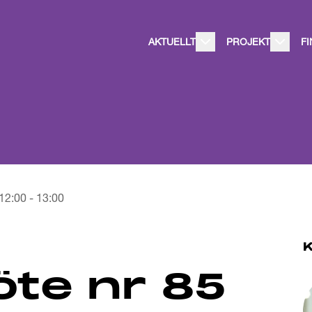
AKTUELLT
PROJEKT
F
12:00
-
13:00
te nr 85