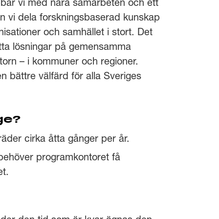
obbar vi med nära samarbeten och ett
kan vi dela forskningsbaserad kunskap
nisationer och samhället i stort. Det
itta lösningar på gemensamma
ktorn – i kommuner och regioner.
en bättre välfärd för alla Sveriges
ige?
er cirka åtta gånger per år.
se behöver programkontoret få
t.