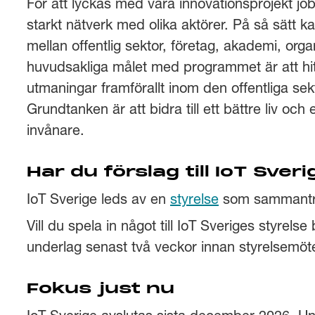
För att lyckas med våra innovationsprojekt j
starkt nätverk med olika aktörer. På så sätt 
mellan offentlig sektor, företag, akademi, orga
huvudsakliga målet med programmet är att h
utmaningar framförallt inom den offentliga se
Grundtanken är att bidra till ett bättre liv och 
invånare.
Har du förslag till IoT Sver
IoT Sverige leds av en
styrelse
som sammanträd
Vill du spela in något till IoT Sveriges styrel
underlag senast två veckor innan styrelsemöte
Fokus just nu