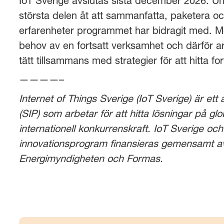
IoT Sverige avslutas sista december 2026. U
största delen åt att sammanfatta, paketera
erfarenheter programmet har bidragit med. Men 
behov av en fortsatt verksamhet och därför a
tätt tillsammans med strategier för att hitta fo
————–
Internet of Things Sverige (IoT Sverige) är et
(SIP) som arbetar för att hitta lösningar på 
internationell konkurrenskraft. IoT Sverige och
innovationsprogram finansieras gemensamt a
Energimyndigheten och Formas.