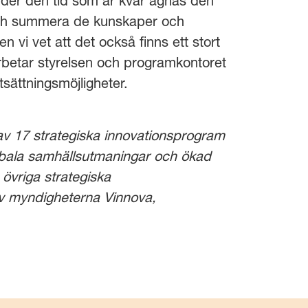
nder den tid som är kvar ägnas den
 och summera de kunskaper och
vi vet att det också finns ett stort
rbetar styrelsen och programkontoret
rtsättningsmöjligheter.
t av 17 strategiska innovationsprogram
globala samhällsutmaningar och ökad
 övriga strategiska
v myndigheterna Vinnova,