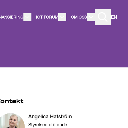
EN
INANSIERING
IOT FORUM
OM OSS
Kontakt
Angelica Hafström
Styrelseordförande