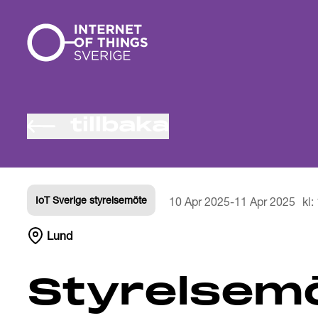
Gå till innehåll
tillbaka
IoT Sverige styrelsemöte
10 Apr 2025
-
11 Apr 2025
kl:
Lund
Styrelsemö