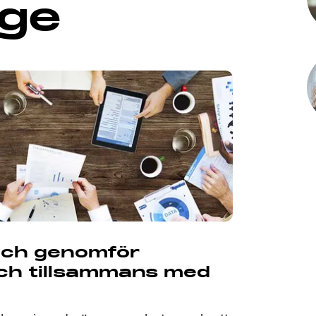
ige
och genomför
unch tillsammans med