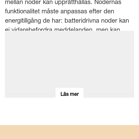
mellan noder kan upprätthållas. Nodernas
funktionalitet måste anpassas efter den
energitillgång de har: batteridrivna noder kan
ej vidarebefordra meddelanden, men kan
potentiellt fungera som källa eller
slutdestination för meddelanden. Det var
enkelt att sätta upp ett fungerande
meshnätverk i trädgården genom att följa
enkla placeringsregler för de BLE-utrustade
enheterna.
Läs mer
Upplägg och genomförande
En tekniköverflygning gjordes i ett tidigt skede,
varefter ett system för mätning av BLE-