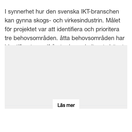
I synnerhet hur den svenska IKT-branschen
kan gynna skogs- och virkesindustrin. Målet
för projektet var att identifiera och prioritera
tre behovsområden. åtta behovsområden har
identifierats, varifrån tre har prioriterats högst.
Därmed har målet uppfyllts.
Läs mer
Mer om projektet på
Vinnovas hemsida
Läs mer