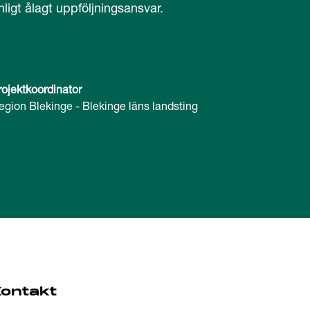
nligt ålagt uppföljningsansvar.
rojektkoordinator
egion Blekinge - Blekinge läns landsting
Kontakt