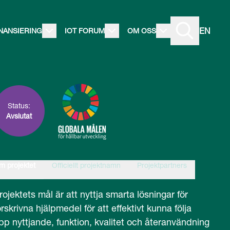
EN
INANSIERING
IOT FORUM
OM OSS
Status:
Avslutat
m projektet
Officiellt projektnamn
Projektpartners
rojektets mål är att nyttja smarta lösningar för
örskrivna hjälpmedel för att effektivt kunna följa
pp nyttjande, funktion, kvalitet och återanvändning