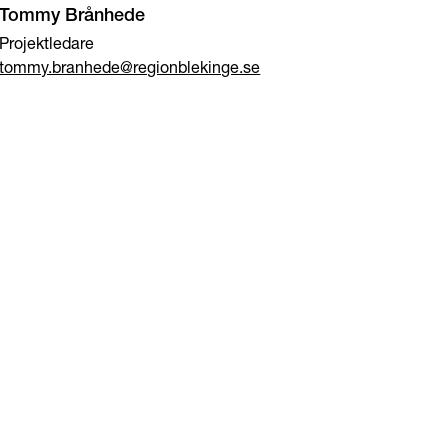
Tommy Brånhede
Projektledare
tommy.branhede@regionblekinge.se