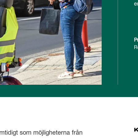
e
P
R
tidigt som möjligheterna från