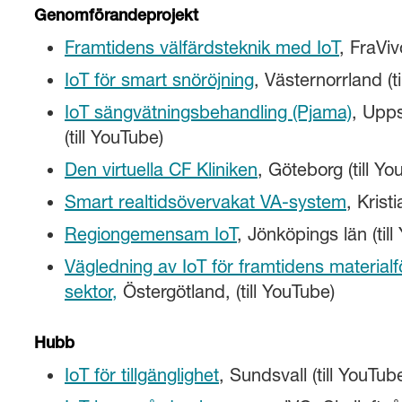
Genomförandeprojekt
Framtidens välfärdsteknik med IoT
, FraViv
IoT för smart snöröjning
, Västernorrland (t
IoT sängvätningsbehandling (Pjama)
, Upps
(till YouTube)
Den virtuella CF Kliniken
, Göteborg (till Yo
Smart realtidsövervakat VA-system
, Krist
Regiongemensam IoT
, Jönköpings län (til
Vägledning av IoT för framtidens materialfö
sektor,
Östergötland, (till YouTube)
Hubb
IoT för tillgänglighet
, Sundsvall (till YouTub