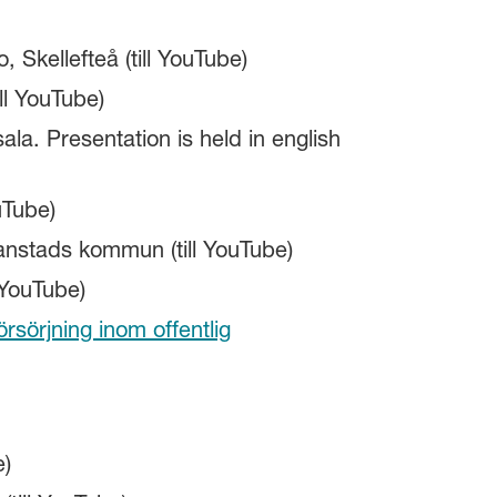
o, Skellefteå (till YouTube)
ill YouTube)
ala. Presentation is held in english
uTube)
ianstads kommun (till YouTube)
l YouTube)
rsörjning inom offentlig
e)