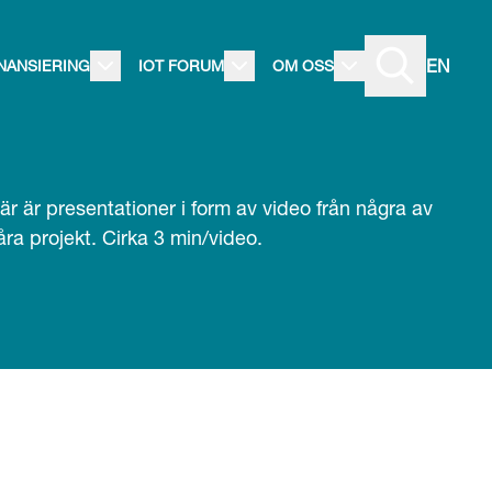
EN
INANSIERING
IOT FORUM
OM OSS
är är presentationer i form av video från några av
åra projekt. Cirka 3 min/video.