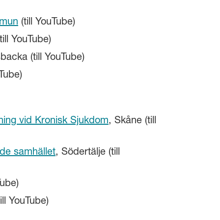
ommun
(till YouTube)
till YouTube)
acka (till YouTube)
uTube)
ning vid Kronisk Sjukdom
, Skåne (till
ade samhället
, Södertälje (till
Tube)
ill YouTube)