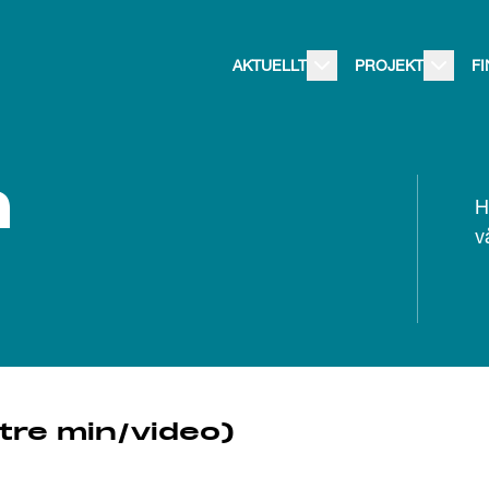
AKTUELLT
PROJEKT
F
m
H
v
tre min/video)