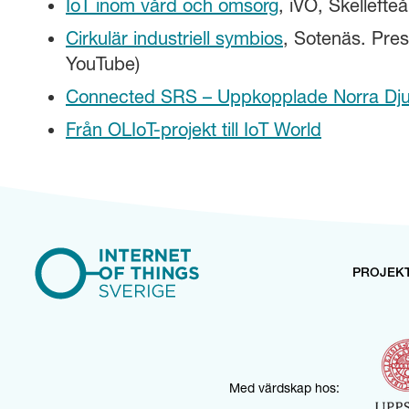
IoT inom vård och omsorg
, iVO, Skellefteå
Cirkulär industriell symbios
, Sotenäs. Prese
YouTube)
Connected SRS – Uppkopplade Norra Dju
Från OLIoT-projekt till IoT World
PROJEK
Med värdskap hos: