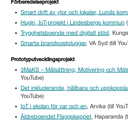
Förberedelseprojekt
Smart drift av ytor och lokaler, Lunds k
Hugin, IoT-projekt i Lindesbergs kommun
(
Trygghetsboende med digitalt stöd,
Kungsb
Smarta brandpostpluggar
, VA Syd (till Yo
Prototyputvecklingsprojekt
3MaKS – Målsättning, Motivering och Mät
YouTube)
Det inkluderande, hållbara och uppkoppl
YouTube)
IoT i skolan för var och en
, Arvika (till You
Äldreboendet Flaggskeppet
, Haparanda (t