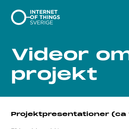
Gå till innehåll
Videor o
projekt
Projektpresentationer (ca 