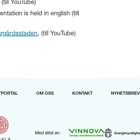
 (till YouTube)
ntation is held in english (till
rgårdsstaden
, (till YouTube)
TPORTAL
OM OSS
KONTAKT
NYHETSBREV
Med stöd av: