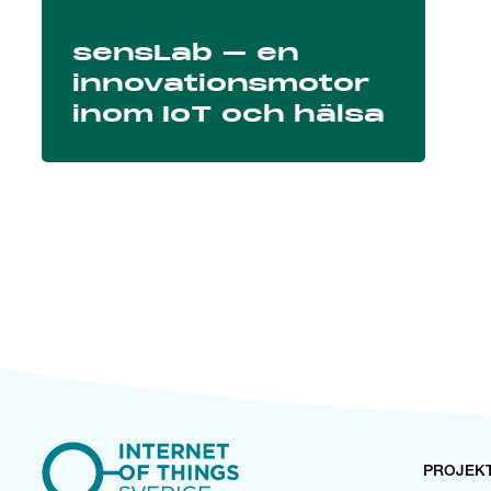
Läs mer om projektet på
Vinnovas hemsida
.
sensLab – en
innovationsmotor
inom IoT och hälsa
PROJEK