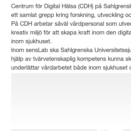
Centrum för Digital Hälsa (CDH) på Sahlgrensk
ett samlat grepp kring forskning, utveckling oc
På CDH arbetar såväl vårdpersonal som utvec
kreativ miljö för att skapa kraft inom den dig
inom sjukhuset.
Inom sensLab ska Sahlgrenska Universitetss
hjälp av tvärvetenskaplig kompetens kunna s
underlättar vårdarbetet både inom sjukhuset 
ska leda till att skapa ett bättre liv för sjuka 
Planerat upplägg
Arbete inom sensLab fas 3 genomförs lokalt 
utvecklare tillsammans med invånare, patiente
huvudsakliga kliniska områden – akutmottagni