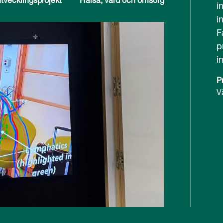
i
i
F
p
i
P
V