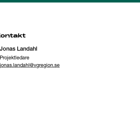
Kontakt
Jonas Landahl
Projektledare
jonas.landahl@vgregion.se