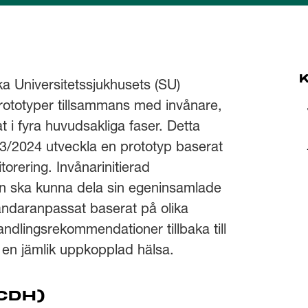
a Universitetssjukhusets (SU)
rototyper tillsammans med invånare,
at i fyra huvudsakliga faser. Detta
23/2024 utveckla en prototyp baserat
orering. Invånarinitierad
ren ska kunna dela sin egeninsamlade
ändaranpassat baserat på olika
ndlingsrekommendationer tillbaka till
ll en jämlik uppkopplad hälsa.
(CDH)