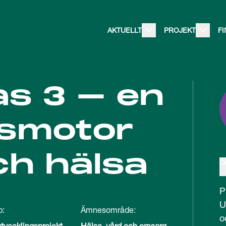
AKTUELLT
PROJEKT
F
s 3 – en
nsmotor
ch hälsa
O
P
U
p:
Ämnesområde:
o
tvecklingsprojekt
Hälsa, vård och omsorg