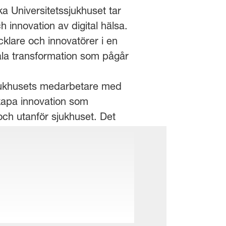
a Universitetssjukhuset tar
h innovation av digital hälsa.
klare och innovatörer i en
itala transformation som pågår
jukhusets medarbetare med
kapa innovation som
och utanför sjukhuset. Det
såväl som friska människor.
på SU av designers och
r och klinker från fem
ng, reumatologi, medicin