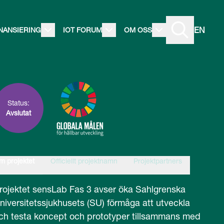
EN
INANSIERING
IOT FORUM
OM OSS
Status:
Avslutat
m projektet
Officiellt projektnamn
Projektpartners
rojektet sensLab Fas 3 avser öka Sahlgrenska
niversitetssjukhusets (SU) förmåga att utveckla
ch testa koncept och prototyper tillsammans med