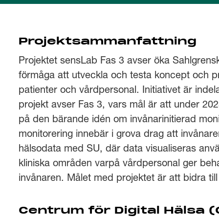
Projektsammanfattning
Projektet sensLab Fas 3 avser öka Sahlgrensk
förmåga att utveckla och testa koncept och p
patienter och vårdpersonal. Initiativet är indel
projekt avser Fas 3, vars mål är att under 20
på den bärande idén om invånarinitierad monit
monitorering innebär i grova drag att invåna
hälsodata med SU, där data visualiseras anv
kliniska områden varpå vårdpersonal ger beha
invånaren. Målet med projektet är att bidra ti
Centrum för Digital Hälsa 