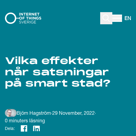
Gå till innehåll
EN
Vilka effekter
når satsningar
på smart stad?
Björn Hagström
·
29 November, 2022
·
0
minuters läsning
Dela: