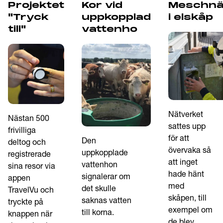
Projektet
Kor vid
Meschnä
"Tryck
uppkopplad
i elskåp
Mängden avfall i soptunnan
Avfallshantering:
till"
vattenho
eller containern mäts med sensorer och gör
att tömningen kan styras till när den behövs,
istället för att göras efter ett schema.
Läs mer
Nätverket
Nästan 500
sattes upp
frivilliga
Mer om projektet SOM
på Future by Lund.
för att
Den
deltog och
övervaka så
uppkopplade
registrerade
att inget
vattenhon
sina resor via
hade hänt
signalerar om
appen
med
det skulle
TravelVu och
skåpen, till
saknas vatten
tryckte på
exempel om
till korna.
knappen när
de blev