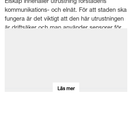
Elskåp innehåller utrustning förstadens
kommunikations- och elnät. För att staden ska
fungera är det viktigt att den här utrustningen
är driftsäker och man använder sensorer för
att övervaka elskåpen.
Cyklisters trafikbeteende studeras
Cykeldata:
i projektet genom att man samlar in data både
i en app och dessutom genom
flödesmätningar av cyklar genom kameror.
Läs mer
Odlingar av växter i gröna miljöer
Stadsodling:
har många positiva effekter och är i ökande
grad viktigt för städer. En mätning av regn,
solinstrålning, vind och jordtemperatur kan
optimera odlingen.