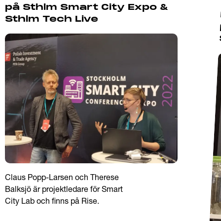
på Sthlm Smart City Expo &
ering nya eller existerande
Sthlm Tech Live
 viktiga aktörer så som
novationsprogram.
aligt Smart City Lab skall
g 2, till exempel resultat från
atPak) och resultat från
ning
Claus Popp-Larsen och Therese
Balksjö är projektledare för Smart
r för mobilisering i dessa
City Lab och finns på Rise.
sar forskning att kommuner har