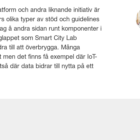
atform och andra liknande initiativ är
ers olika typer av stöd och guidelines
ag å andra sidan runt komponenter i
t glappet som Smart City Lab
ra till att överbrygga. Många
 men det finns få exempel där IoT-
så där data bidrar till nytta på ett