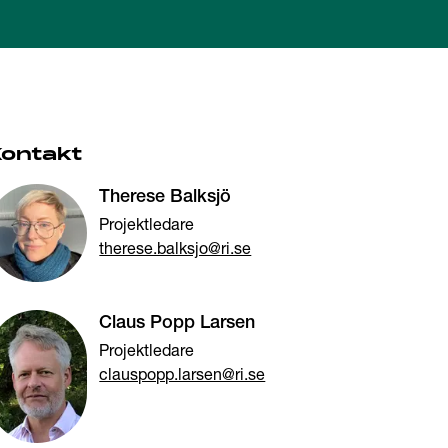
Kontakt
Therese Balksjö
Projektledare
therese.balksjo@ri.se
Claus Popp Larsen
Projektledare
clauspopp.larsen@ri.se