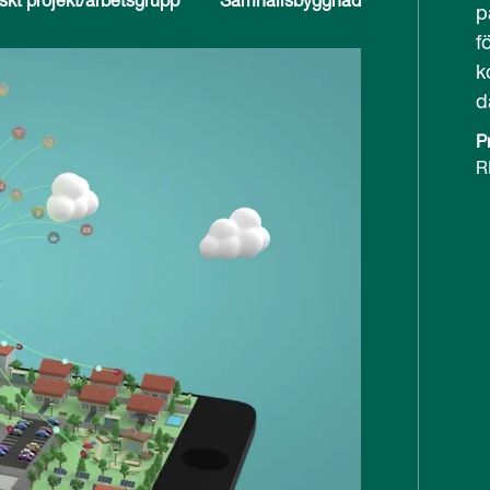
p
f
k
d
P
R