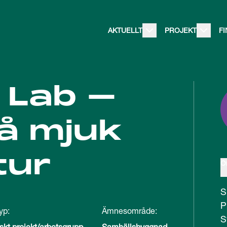
AKTUELLT
PROJEKT
F
 Lab –
å mjuk
tur
O
S
P
yp:
Ämnesområde:
S
iskt projekt/arbetsgrupp
Samhällsbyggnad