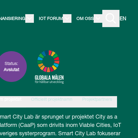
EN
INANSIERING
IOT FORUM
OM OSS
Status:
Avslutat
m projektet
Officiellt projektnamn
Projektpartners
mart City Lab är sprunget ur projektet City as a
latform (CaaP) som drivits inom Viable Cities, IoT
veriges systerprogram. Smart City Lab fokuserar