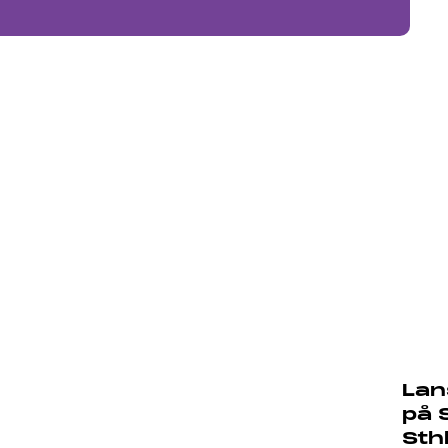
Lan
på 
Sth