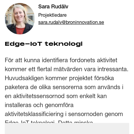
Sara Rudälv
Projektledare
sara.rudalv@broninnovation.se
Edge-IoT teknologi
För att kunna identifiera fordonets aktivitet
kommer ett flertal mätvärden vara intressanta.
Huvudsakligen kommer projektet försöka
paketera de olika sensorerna som används i
en aktivitetssensornod som enkelt kan
installeras och genomföra
aktivitetsklassificiering i sensornoden genom
Edge-IoT teknologi. Detta minska
dataöverföringsbehovet och minskar