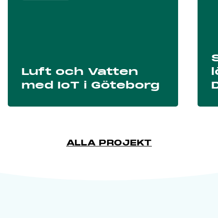
verktyg, såsom skopa eller plog, kommer
sensorer placeras vid dessa för ökat
tillförlitlighet i klassificiering av aktiviteter.
Projektets upplägg
Luft och Vatten
med IoT i Göteborg
Projektet kommer arbeta med utvärdering och
validering från att behovsanalysen är klar till
dess att projektet avslutas. Genom hela
projektet pågår projektledning, jämställdhet
ALLA PROJEKT
och kommunikation.
Läs mer
Mer om projektet på
Vinnovas hemsida