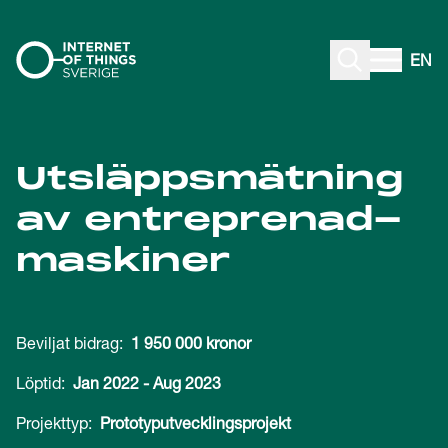
Gå till innehåll
EN
Utsläppsmätning
av entreprenad-
maskiner
Beviljat bidrag:
1 950 000 kronor
Löptid:
Jan 2022
-
Aug 2023
Projekttyp:
Prototyputvecklingsprojekt