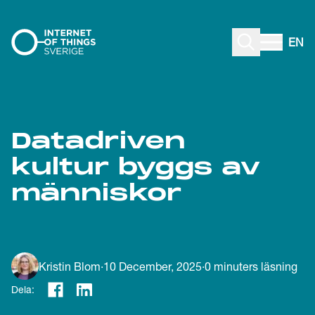
Gå till innehåll
EN
Datadriven
kultur byggs av
människor
Kristin Blom
·
10 December, 2025
·
0
minuters läsning
Dela: