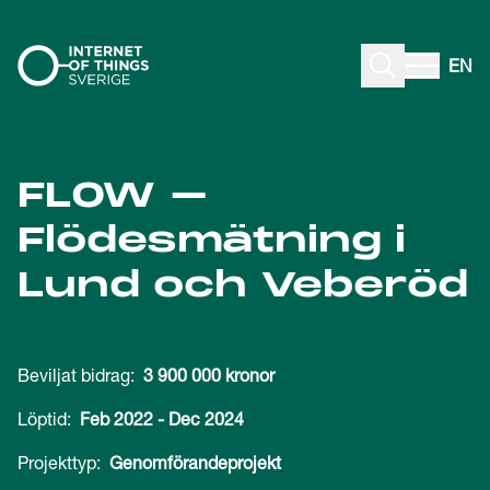
Gå till innehåll
EN
FLOW –
Flödesmätning i
Lund och Veberöd
Beviljat bidrag:
3 900 000 kronor
Löptid:
Feb 2022
-
Dec 2024
Projekttyp:
Genomförandeprojekt