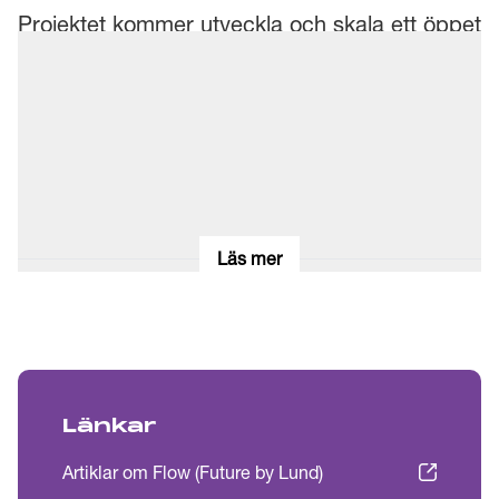
Projektet kommer utveckla och skala ett öppet
system där olika lösningar kan kopplas in, från
sensornivå till dataplattformar. Systemet ska
bestå av en portfölj med sensorer från
avancerade AI + deep learning sensorer till
enklare flexibla sensorer som inte kräver stora
infrastrukturinvesteringar. Sensorerna kopplas
till en öppen IoT plattform som bygger på
Läs mer
öppna, standardiserade datamodeller och
API:n. Vidare tar vi fram exempel på
integration mot övergripande system för
analys, visualisering och styrning med hjälp av
den insamlade data.
Länkar
Artiklar om Flow (Future by Lund)
Planerat upplägg och